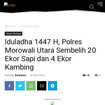
Beranda
Sosial Budaya
Sosial Budaya
Iduladha 1447 H, Polres
Morowali Utara Sembelih 20
Ekor Sapi dan 4 Ekor
Kambing
Penulis
Redaksi
-
28 Mei 2026
48
0
- Advertisement -