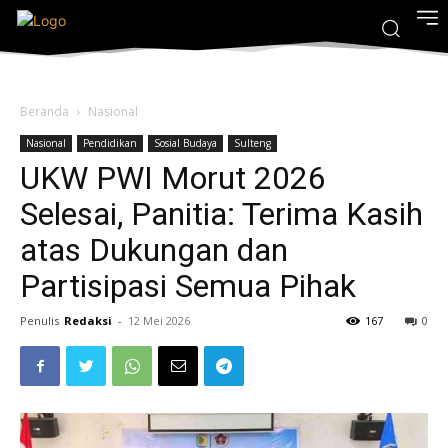
Beranda
Nasional
Nasional
Pendidikan
Sosial Budaya
Sulteng
UKW PWI Morut 2026
Selesai, Panitia: Terima Kasih
atas Dukungan dan
Partisipasi Semua Pihak
Penulis
Redaksi
-
12 Mei 2026
167
0