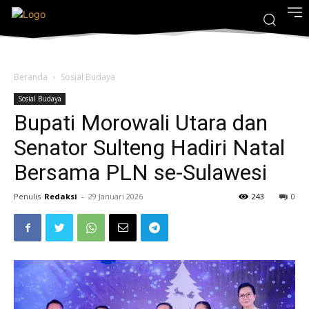
Beranda
Sosial Budaya
Sosial Budaya
Bupati Morowali Utara dan
Senator Sulteng Hadiri Natal
Bersama PLN se-Sulawesi
Penulis
Redaksi
-
29 Januari 2026
243
0