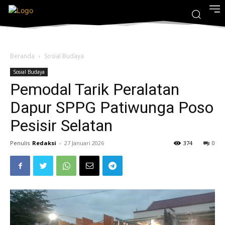
Beranda
Sosial Budaya
Sosial Budaya
Pemodal Tarik Peralatan
Dapur SPPG Patiwunga Poso
Pesisir Selatan
Penulis
Redaksi
-
27 Januari 2026
374
0