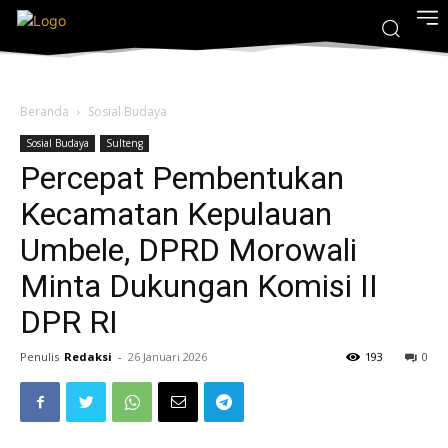
Beranda
Sosial Budaya
Sosial Budaya
Sulteng
Percepat Pembentukan
Kecamatan Kepulauan
Umbele, DPRD Morowali
Minta Dukungan Komisi II
DPR RI
Penulis
Redaksi
-
26 Januari 2026
193
0