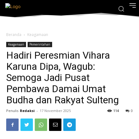
Beranda
Keagamaan
Keagamaan
Pemerintahan
Hadiri Peresmian Vihara
Karuna Dipa, Wagub:
Semoga Jadi Pusat
Pembawa Damai Umat
Budha dan Rakyat Sulteng
Penulis
Redaksi
-
17 November 2025
114
0