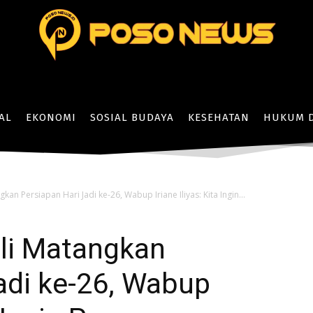
AL
EKONOMI
SOSIAL BUDAYA
KESEHATAN
HUKUM D
n Persiapan Hari Jadi ke-26, Wabup Iriane Iliyas: Kita Ingin...
i Matangkan
adi ke-26, Wabup