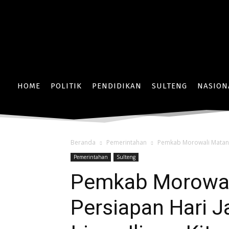
HOME
POLITIK
PENDIDIKAN
SULTENG
NASION
Beranda
Pemerintahan
Pemkab Morowali Matangka
Pemerintahan
Sulteng
Pemkab Morowal
Persiapan Hari J