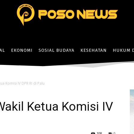
AL
EKONOMI
SOSIAL BUDAYA
KESEHATAN
HUKUM D
a Komisi IV DPR RI di Palu
kil Ketua Komisi IV
108
0