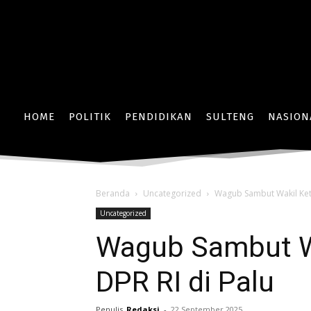
HOME
POLITIK
PENDIDIKAN
SULTENG
NASION
Beranda
Uncategorized
Wagub Sambut Wakil Ketu
Uncategorized
Wagub Sambut Wa
DPR RI di Palu
Penulis
Redaksi
-
22 September 2025