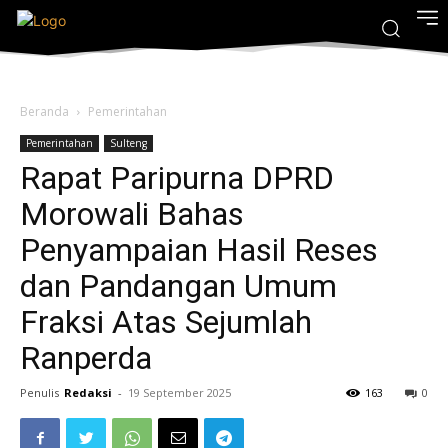
Beranda
Pemerintahan
Pemerintahan
Sulteng
Rapat Paripurna DPRD
Morowali Bahas
Penyampaian Hasil Reses
dan Pandangan Umum
Fraksi Atas Sejumlah
Ranperda
Penulis
Redaksi
-
19 September 2025
163
0