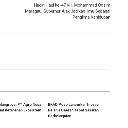
Hadiri Haul ke-47 KH. Mohammad Qosim
Maragau, Gubernur Ajak Jadikan Ilmu Sebagai
Panglima Kehidupan
Mangrove, PT Agro Nusa
BKAD Poso Luncurkan Inovasi
uat Ketahanan Ekosistem
Belanja Daerah Tepat Sasaran
Berkelanjutan