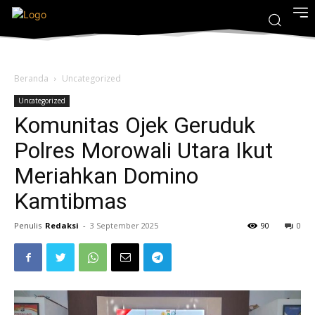
Beranda
Uncategorized
Uncategorized
Komunitas Ojek Geruduk
Polres Morowali Utara Ikut
Meriahkan Domino
Kamtibmas
Penulis
Redaksi
-
3 September 2025
90
0