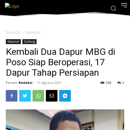
Beranda
Nasional
Nasional
Sulteng
Kembali Dua Dapur MBG di
Poso Siap Beroperasi, 17
Dapur Tahap Persiapan
Penulis
Redaksi
-
31 Agustus 2025
256
0