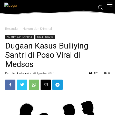
Beranda
Hukum dan Kriminal
Hukum dan Kriminal
Sosial Budaya
Dugaan Kasus Bulliying
Santri di Poso Viral di
Medsos
Penulis
Redaksi
-
20 Agustus 2025
125
0