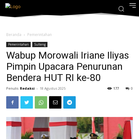
Beranda
Pemerintahan
Pemerintahan
Sulteng
Wabup Morowali Iriane Iliyas
Pimpin Upacara Penurunan
Bendera HUT RI ke-80
Penulis
Redaksi
-
18 Agustus 2025
177
0