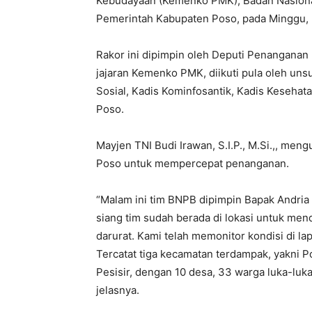
Kebudayaan (Kemenko PMK), Badan Nasiona
Pemerintah Kabupaten Poso, pada Minggu, 
Rakor ini dipimpin oleh Deputi Penanganan D
jajaran Kemenko PMK, diikuti pula oleh uns
Sosial, Kadis Kominfosantik, Kadis Keseha
Poso.
Mayjen TNI Budi Irawan, S.I.P., M.Si.,, m
Poso untuk mempercepat penanganan.
“Malam ini tim BNPB dipimpin Bapak Andria 
siang tim sudah berada di lokasi untuk me
darurat. Kami telah memonitor kondisi di la
Tercatat tiga kecamatan terdampak, yakni Po
Pesisir, dengan 10 desa, 33 warga luka-luka
jelasnya.