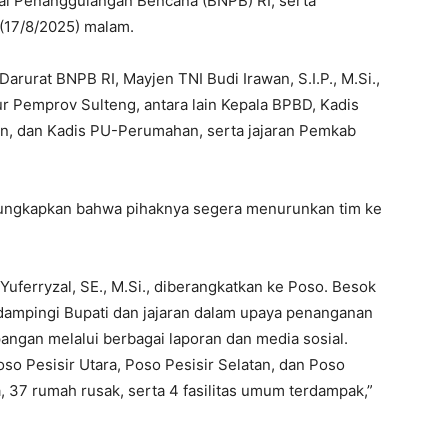
l Penanggulangan Bencana (BNPB) RI, serta
(17/8/2025) malam.
arurat BNPB RI, Mayjen TNI Budi Irawan, S.I.P., M.Si.,
ur Pemprov Sulteng, antara lain Kepala BPBD, Kadis
tan, dan Kadis PU-Perumahan, serta jajaran Pemkab
engungkapkan bahwa pihaknya segera menurunkan tim ke
Yuferryzal, SE., M.Si., diberangkatkan ke Poso. Besok
ndampingi Bupati dan jajaran dalam upaya penanganan
pangan melalui berbagai laporan dan media sosial.
so Pesisir Utara, Poso Pesisir Selatan, dan Poso
, 37 rumah rusak, serta 4 fasilitas umum terdampak,”