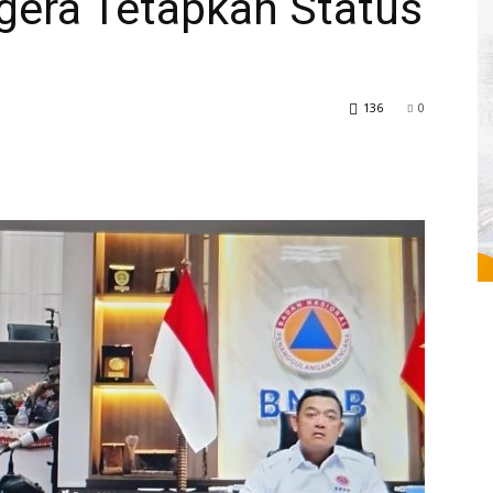
gera Tetapkan Status
136
0