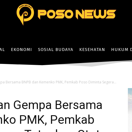
AL
EKONOMI
SOSIAL BUDAYA
KESEHATAN
HUKUM D
pa Bersama BNPB dan Kemenko PMK, Pemkab Poso Diminta Segera...
an Gempa Bersama
nko PMK, Pemkab