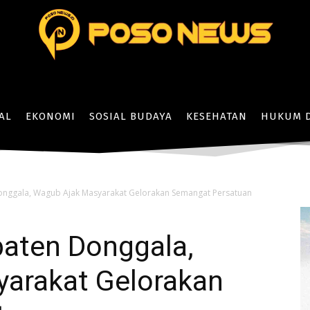
AL
EKONOMI
SOSIAL BUDAYA
KESEHATAN
HUKUM D
nggala, Wagub Ajak Masyarakat Gelorakan Semangat Persatuan
aten Donggala,
arakat Gelorakan