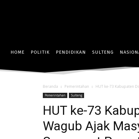
HOME
POLITIK
PENDIDIKAN
SULTENG
NASION
Beranda
Pemerintahan
HUT ke-73 Kabupaten Do
Pemerintahan
Sulteng
HUT ke-73 Kabup
Wagub Ajak Masy