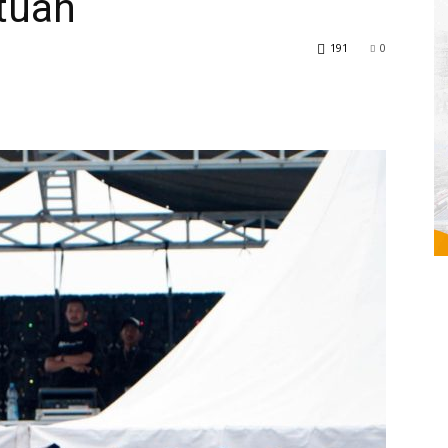
tuan
191
0