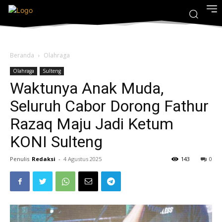
Beranda
Olahraga
Olahraga
Sulteng
Waktunya Anak Muda,
Seluruh Cabor Dorong Fathur
Razaq Maju Jadi Ketum
KONI Sulteng
Penulis
Redaksi
-
4 Agustus 2025
143
0