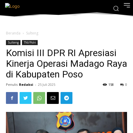
Beranda
Sulteng
Sulteng
TNI/Polri
Komisi III DPR RI Apresiasi
Kinerja Operasi Madago Raya
di Kabupaten Poso
Penulis
Redaksi
-
25 Juli 2025
158
0