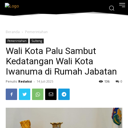
Beranda
Pemerintahan
Pemerintahan
Sulteng
Wali Kota Palu Sambut
Kedatangan Wali Kota
Iwanuma di Rumah Jabatan
Penulis
Redaksi
-
14 Juli 2025
136
0