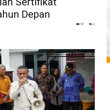
ah Sertifikat
ahun Depan
97
0