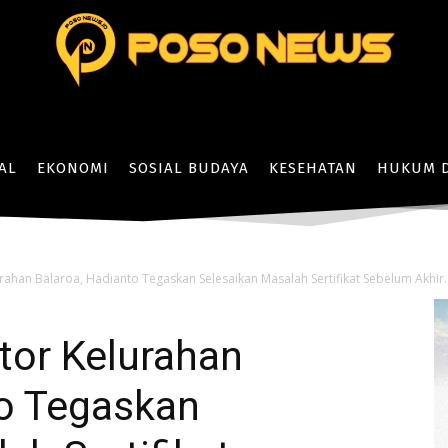
AL
EKONOMI
SOSIAL BUDAYA
KESEHATAN
HUKUM D
rahan Balaroa, Hadianto Tegaskan Selesaikan Masalah Sertifikat Sebelum Akhir..
tor Kelurahan
to Tegaskan