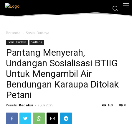
Beranda
Sosial Budaya
Sosial Budaya
Sulteng
Pantang Menyerah,
Undangan Sosialisasi BTIIG
Untuk Mengambil Air
Bendungan Karaupa Ditolak
Petani
Penulis
Redaksi
-
9 Juli 2025
160
0