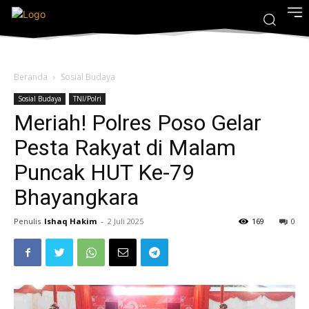
Beranda
Sosial Budaya
Sosial Budaya
TNI/Polri
Meriah! Polres Poso Gelar
Pesta Rakyat di Malam
Puncak HUT Ke-79
Bhayangkara
Penulis
Ishaq Hakim
-
2 Juli 2025
169
0