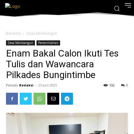
Beranda
Desa Membangun
Desa Membangun
Pemerintahan
Enam Bakal Calon Ikuti Tes
Tulis dan Wawancara
Pilkades Bungintimbe
Penulis
Redaksi
-
25 Juni 2025
132
0