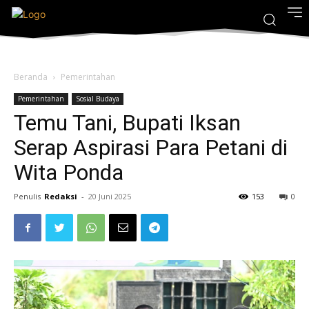
Beranda
Pemerintahan
Pemerintahan
Sosial Budaya
Temu Tani, Bupati Iksan
Serap Aspirasi Para Petani di
Wita Ponda
Penulis
Redaksi
-
20 Juni 2025
153
0