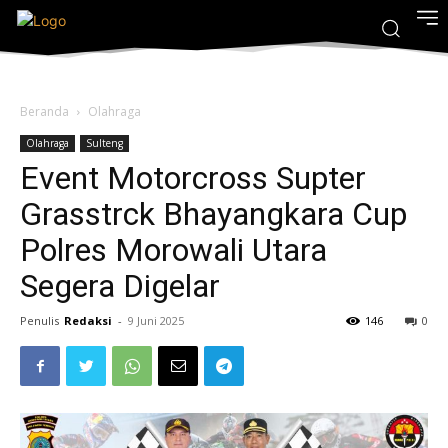
Beranda
Olahraga
Olahraga
Sulteng
Event Motorcross Supter
Grasstrck Bhayangkara Cup
Polres Morowali Utara
Segera Digelar
Penulis
Redaksi
-
9 Juni 2025
146
0