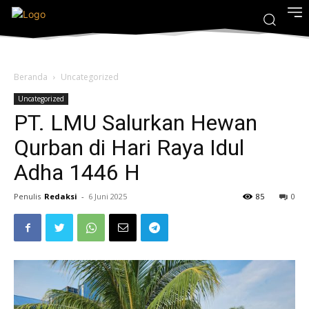
Beranda
Uncategorized
Uncategorized
PT. LMU Salurkan Hewan
Qurban di Hari Raya Idul
Adha 1446 H
Penulis
Redaksi
-
6 Juni 2025
85
0