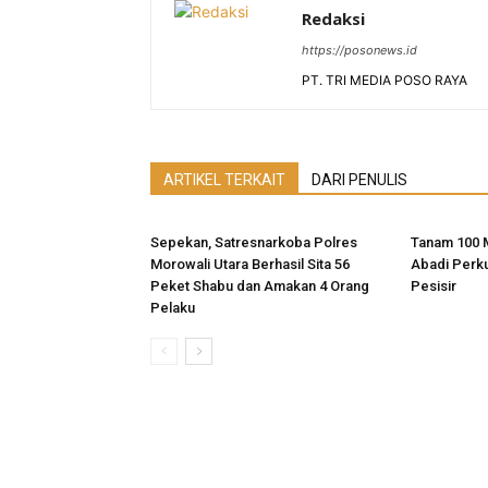
Redaksi
https://posonews.id
PT. TRI MEDIA POSO RAYA
ARTIKEL TERKAIT
DARI PENULIS
Sepekan, Satresnarkoba Polres
Tanam 100 
Morowali Utara Berhasil Sita 56
Abadi Perk
Peket Shabu dan Amakan 4 Orang
Pesisir
Pelaku