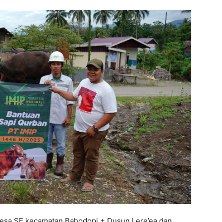
Desa SE kecamatan Bahodopi + Dusun Lere’ea dan