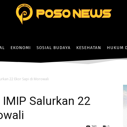
AL
EKONOMI
SOSIAL BUDAYA
KESEHATAN
HUKUM D
urkan 22 Ekor Sapi di Morowali
 IMIP Salurkan 22
owali
261
0