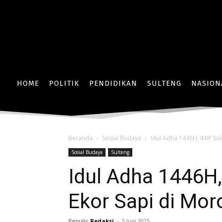
HOME
POLITIK
PENDIDIKAN
SULTENG
NASION
Beranda
Sosial Budaya
Idul Adha 1446H, IMIP Sal
Sosial Budaya
Sulteng
Idul Adha 1446H,
Ekor Sapi di Mor
Penulis
Redaksi
-
5 Juni 2025