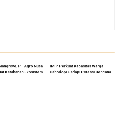
Mangrove, PT Agro Nusa
IMIP Perkuat Kapasitas Warga
uat Ketahanan Ekosistem
Bahodopi Hadapi Potensi Bencana