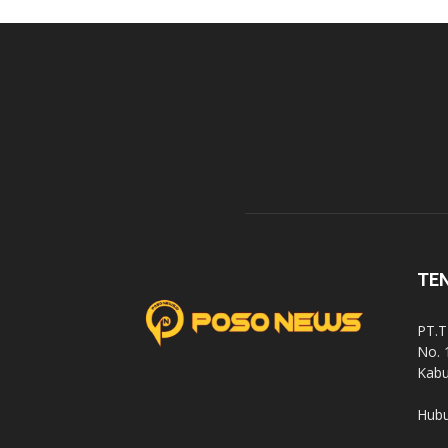
TE
PT.T
No. 
Kabu
Hubu