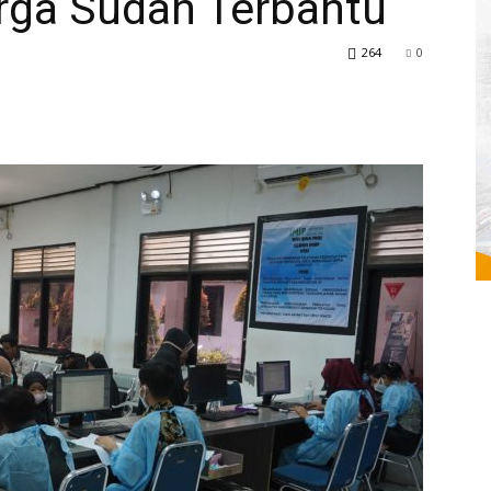
rga Sudah Terbantu
264
0