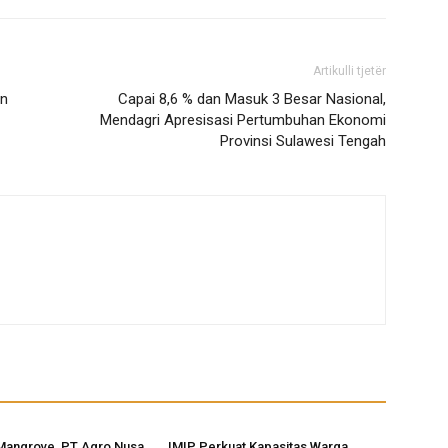
Artikulli tjetër
an
Capai 8,6 % dan Masuk 3 Besar Nasional,
Mendagri Apresisasi Pertumbuhan Ekonomi
Provinsi Sulawesi Tengah
Mangrove, PT Agro Nusa
IMIP Perkuat Kapasitas Warga