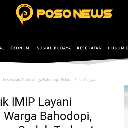
AL
EKONOMI
SOSIAL BUDAYA
KESEHATAN
HUKUM D
ani Kesehatan Gratis Warga Bahodopi, Belasan Ribu Warga...
ik IMIP Layani
s Warga Bahodopi,