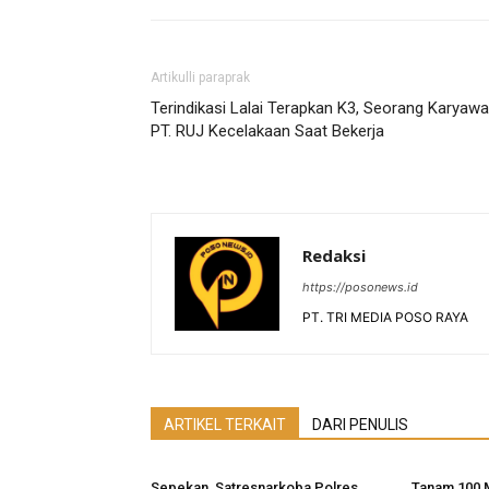
Artikulli paraprak
Terindikasi Lalai Terapkan K3, Seorang Karyaw
PT. RUJ Kecelakaan Saat Bekerja
Redaksi
https://posonews.id
PT. TRI MEDIA POSO RAYA
ARTIKEL TERKAIT
DARI PENULIS
Sepekan, Satresnarkoba Polres
Tanam 100 