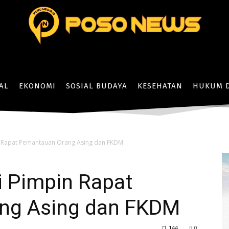
AL
EKONOMI
SOSIAL BUDAYA
KESEHATAN
HUKUM D
 Rapat Pemantauan Orang Asing dan FKDM
 Pimpin Rapat
ng Asing dan FKDM
144
0