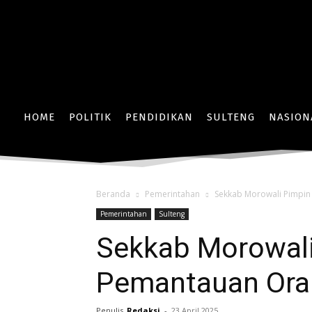
HOME
POLITIK
PENDIDIKAN
SULTENG
NASION
Beranda
Pemerintahan
Sekkab Morowali Pimpin
Pemerintahan
Sulteng
Sekkab Morowali
Pemantauan Ora
Penulis
Redaksi
-
23 April 2025