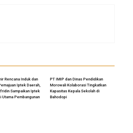
ir Rencana Induk dan
PT IMIP dan Dinas Pendidikan
Pemajuan Iptek Daerah,
Morowali Kolaborasi Tingkatkan
Afridin Sampaikan Iptek
Kapasitas Kepala Sekolah di
si Utama Pembangunan
Bahodopi