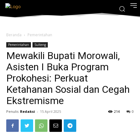
Beranda
Pemerintahan
Pemerintahan
Sulteng
Mewakili Bupati Morowali,
Asisten I Buka Program
Prokohesi: Perkuat
Ketahanan Sosial dan Cegah
Ekstremisme
Penulis
Redaksi
-
15 April 2025
214
0