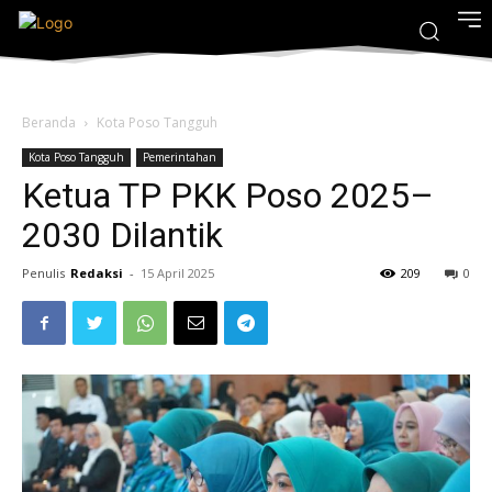
Beranda
Kota Poso Tangguh
Kota Poso Tangguh
Pemerintahan
Ketua TP PKK Poso 2025–
2030 Dilantik
Penulis
Redaksi
-
15 April 2025
209
0