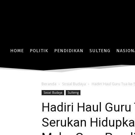
HOME
POLITIK
PENDIDIKAN
SULTENG
NASION
Beranda
Sosial Budaya
Hadiri Haul Guru Tua ke-
Sosial Budaya
Sulteng
Hadiri Haul Guru
Serukan Hidupka