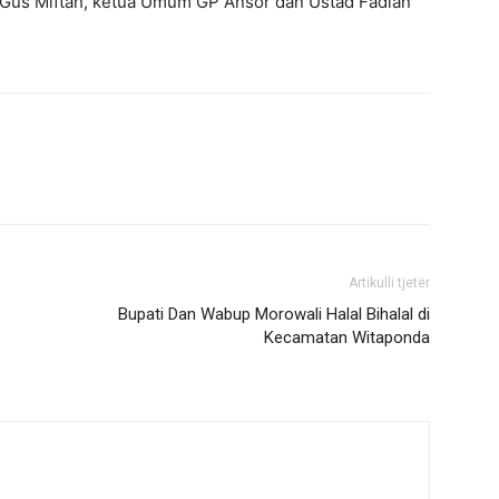
Gus Miftah, ketua Umum GP Ansor dan Ustad Fadlan
Artikulli tjetër
Bupati Dan Wabup Morowali Halal Bihalal di
Kecamatan Witaponda