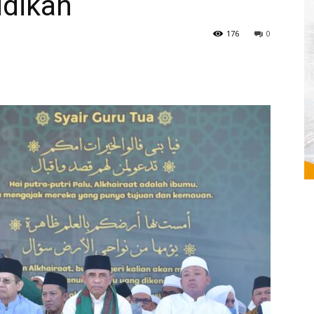
dikan
176
0