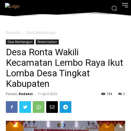
Beranda
Desa Membangun
Desa Membangun
Pemerintahan
Desa Ronta Wakili
Kecamatan Lembo Raya Ikut
Lomba Desa Tingkat
Kabupaten
Penulis
Redaksi
-
11 April 2025
134
0