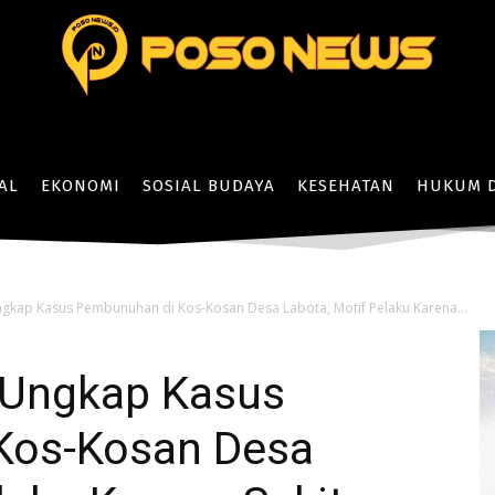
AL
EKONOMI
SOSIAL BUDAYA
KESEHATAN
HUKUM D
gkap Kasus Pembunuhan di Kos-Kosan Desa Labota, Motif Pelaku Karena...
 Ungkap Kasus
Kos-Kosan Desa