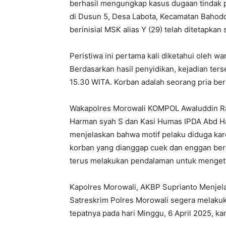
berhasil mengungkap kasus dugaan tindak 
di Dusun 5, Desa Labota, Kecamatan Bahodo
berinisial MSK alias Y (29) telah ditetapkan
Peristiwa ini pertama kali diketahui oleh w
Berdasarkan hasil penyidikan, kejadian terse
15.30 WITA. Korban adalah seorang pria beri
Wakapolres Morowali KOMPOL Awaluddin Ra
Harman syah S dan Kasi Humas IPDA Abd Ha
menjelaskan bahwa motif pelaku diduga kare
korban yang dianggap cuek dan enggan ber
terus melakukan pendalaman untuk mengetah
Kapolres Morowali, AKBP Suprianto Menjel
Satreskrim Polres Morowali segera melakuka
tepatnya pada hari Minggu, 6 April 2025, k