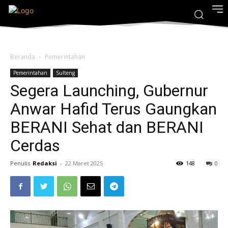
Beranda
Pemerintahan
Pemerintahan
Sulteng
Segera Launching, Gubernur
Anwar Hafid Terus Gaungkan
BERANI Sehat dan BERANI
Cerdas
Penulis
Redaksi
-
22 Maret 2025
148
0