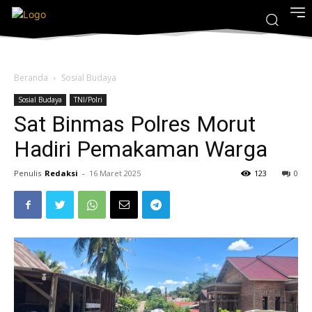
Beranda
Sosial Budaya
Sosial Budaya
TNI/Polri
Sat Binmas Polres Morut
Hadiri Pemakaman Warga
Penulis
Redaksi
-
16 Maret 2025
123
0