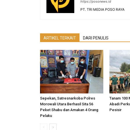
https://posonews.id
PT. TRI MEDIA POSO RAYA
ARTIKEL TERKAIT
DARI PENULIS
Sepekan, Satresnarkoba Polres
Tanam 100 
Morowali Utara Berhasil Sita 56
Abadi Perk
Peket Shabu dan Amakan 4 Orang
Pesisir
Pelaku