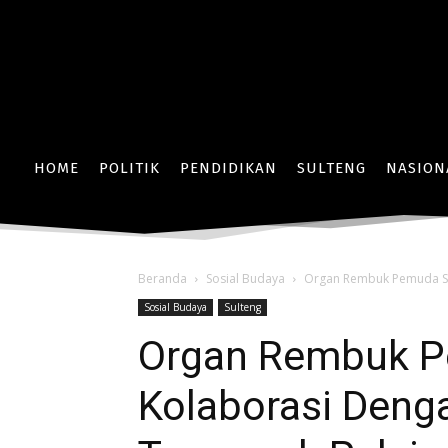
HOME
POLITIK
PENDIDIKAN
SULTENG
NASION
Beranda
Sosial Budaya
Organ Rembuk Pemuda Sul
Sosial Budaya
Sulteng
Organ Rembuk P
Kolaborasi Den