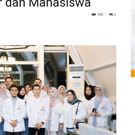
r dan Mahasiswa
135
0