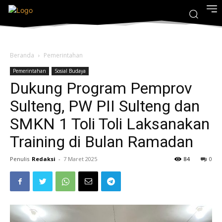
Beranda
Pemerintahan
Pemerintahan
Sosial Budaya
Dukung Program Pemprov
Sulteng, PW PII Sulteng dan
SMKN 1 Toli Toli Laksanakan
Training di Bulan Ramadan
Penulis
Redaksi
-
7 Maret 2025
84
0