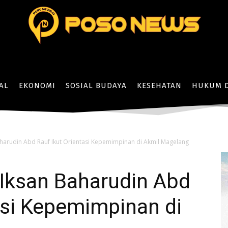
AL
EKONOMI
SOSIAL BUDAYA
KESEHATAN
HUKUM D
harudin Abd Rauf Ikut Orientasi Kepemimpinan di Akmil Magelang
 Iksan Baharudin Abd
asi Kepemimpinan di