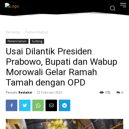
Beranda
Pemerintahan
Pemerintahan
Sulteng
Usai Dilantik Presiden
Prabowo, Bupati dan Wabup
Morowali Gelar Ramah
Tamah dengan OPD
Penulis
Redaksi
-
22 Februari 2025
172
0