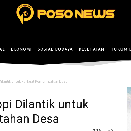
AL
EKONOMI
SOSIAL BUDAYA
KESEHATAN
HUKUM D
ilantik untuk Perkuat Pemerintahan Desa
i Dilantik untuk
tahan Desa
254
0