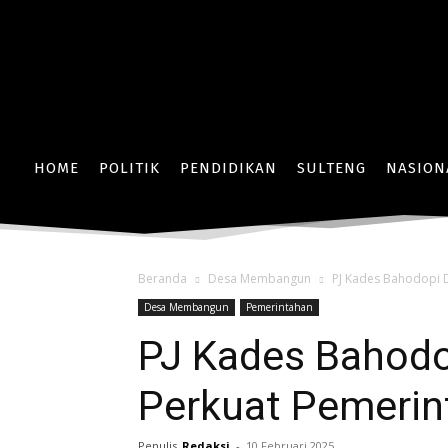
HOME
POLITIK
PENDIDIKAN
SULTENG
NASION
Beranda
Desa Membangun
PJ Kades Bahodopi D
Desa Membangun
Pemerintahan
PJ Kades Bahodop
Perkuat Pemerin
Penulis
Redaksi
-
10 Februari 2025