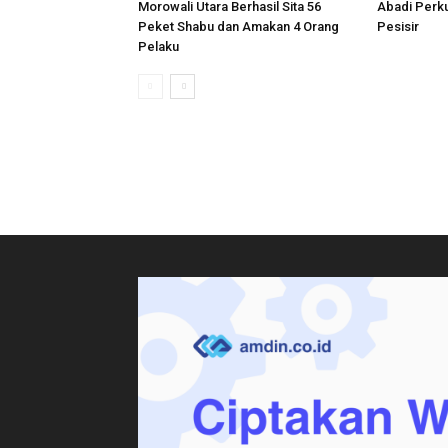
Morowali Utara Berhasil Sita 56
Abadi Perk
Peket Shabu dan Amakan 4 Orang
Pesisir
Pelaku