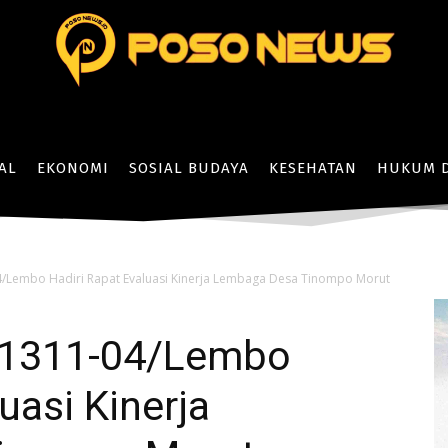
AL
EKONOMI
SOSIAL BUDAYA
KESEHATAN
HUKUM D
4/Lembo Hadiri Rapat Evaluasi Kinerja Lembaga Desa Tinompo Morut
l 1311-04/Lembo
uasi Kinerja