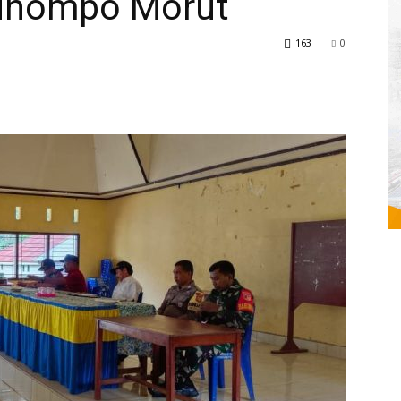
inompo Morut
163
0