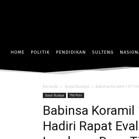
HOME
POLITIK
PENDIDIKAN
SULTENG
NASION
Beranda
Sosial Budaya
Babinsa Koramil 1311-0
Sosial Budaya
TNI/Polri
Babinsa Korami
Hadiri Rapat Eval