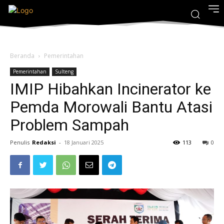
Beranda
Pemerintahan
Pemerintahan
Sulteng
IMIP Hibahkan Incinerator ke
Pemda Morowali Bantu Atasi
Problem Sampah
Penulis
Redaksi
-
18 Januari 2025
113
0