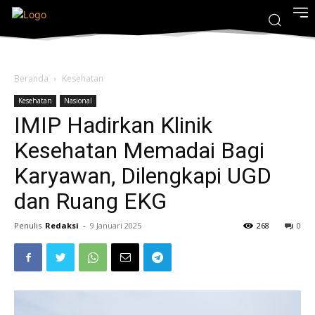
Beranda
Kesehatan
Kesehatan
Nasional
IMIP Hadirkan Klinik
Kesehatan Memadai Bagi
Karyawan, Dilengkapi UGD
dan Ruang EKG
Penulis
Redaksi
-
9 Januari 2025
268
0