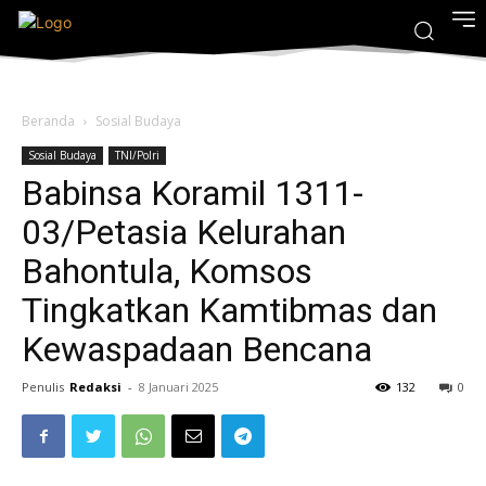
Beranda
Sosial Budaya
Sosial Budaya
TNI/Polri
Babinsa Koramil 1311-
03/Petasia Kelurahan
Bahontula, Komsos
Tingkatkan Kamtibmas dan
Kewaspadaan Bencana
Penulis
Redaksi
-
8 Januari 2025
132
0