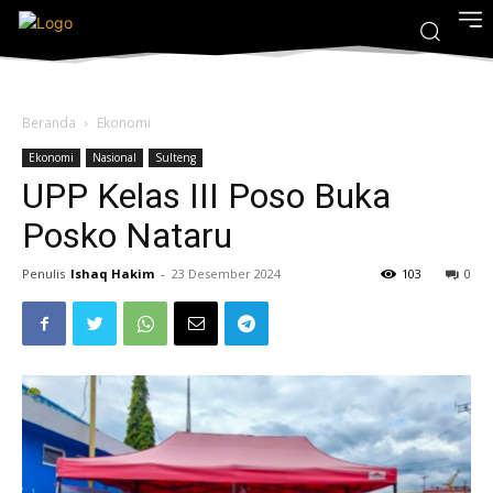
Beranda
Ekonomi
Ekonomi
Nasional
Sulteng
UPP Kelas III Poso Buka
Posko Nataru
Penulis
Ishaq Hakim
-
23 Desember 2024
103
0