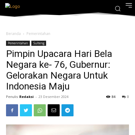
Beranda
Pemerintahan
Pemerintahan
Sulteng
Pimpin Upacara Hari Bela
Negara ke- 76, Gubernur:
Gelorakan Negara Untuk
Indonesia Maju
Penulis
Redaksi
-
23 Desember 2024
84
0