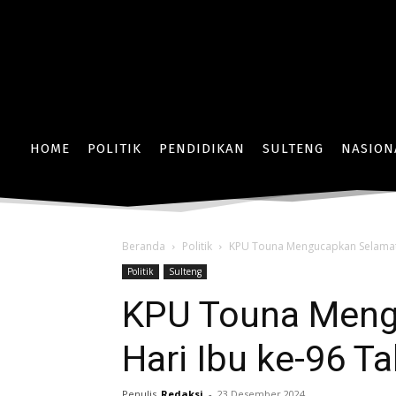
HOME
POLITIK
PENDIDIKAN
SULTENG
NASION
Beranda
Politik
KPU Touna Mengucapkan Selamat 
Politik
Sulteng
KPU Touna Meng
Hari Ibu ke-96 T
Penulis
Redaksi
-
23 Desember 2024