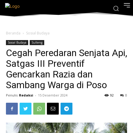
Beranda
Sosial Budaya
Sosial Budaya
Sulteng
Cegah Peredaran Senjata Api,
Satgas III Preventif
Gencarkan Razia dan
Sambang Warga di Poso
Penulis
Redaksi
-
15 Desember 2024
92
0