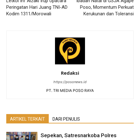
Letkol Inf Alzaki Irup Upacara
Ibadah Natal di GSJA Agape
Peringatan Hari Juang TNI-AD
Poso, Momentum Perkuat
Kodim 1311/Morowali
Kerukunan dan Toleransi
Redaksi
https://posonews.id
PT. TRI MEDIA POSO RAYA
ARTIKEL TERKAIT
DARI PENULIS
Sepekan, Satresnarkoba Polres