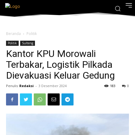
Beranda
Politik
Politik
Sulteng
Kantor KPU Morowali
Terbakar, Logistik Pilkada
Dievakuasi Keluar Gedung
Penulis
Redaksi
-
3 Desember 2024
183
0